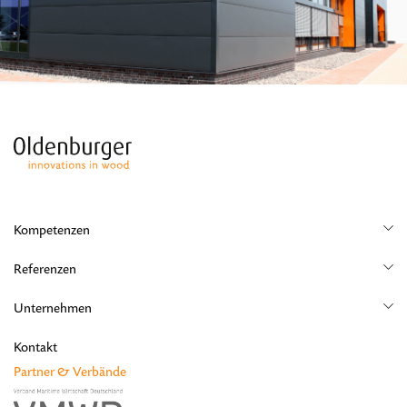
Kompetenzen
Yacht
Referenzen
Aircraft
Yacht
Unternehmen
Shop
Karriere
Kontakt
Residential
Partner & Verbände
News
Aircraft
Ausbildung