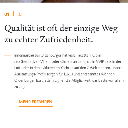
01
01
01
03
03
03
Qualität ist oft der einzige Weg
Schönheit liegt immer im Auge
Perfektion ist die beste
zu echter Zufriedenheit.
des Betrachters.
Möglichkeit, sich selbst
kennenzulernen.
Innenausbau bei Oldenburger hat viele Facetten. Ob in
Innenausbau bei Oldenburger erfüllt viele Wünsche. Ästhetik ist nur
repräsentativen Villen- oder Chalets an Land, ob in VVIP-Jets in der
einer davon, dafür aber der vielseitigste. Welchen Lebens-Stil auch
Innenausbau bei Oldenburger erfüllt höchste Ansprüche – und stellt
Luft oder in den exklusivsten Yachten auf den 7 Weltmeeren, unsere
immer unsere Kunden pflegen und für welche Wohn- oder
sie auch. Weil wir von unseren Kunden erwarten, dass sie sich für
Ausstattungs-Profis sorgen für Luxus und entspanntes Wohnen.
Aufenthalts-Designs sie sich entscheiden, unsere Interieurs sorgen
Perfektion entscheiden. Klassisch oder modern, funktional oder
Oldenburger lässt jedem Eigner die Möglichkeit, das Beste von allem
für glänzende Augen – auch auf lange Sicht.
plüschig, Vintage oder futuristisch? Nicht auf den Stil kommt es an,
zu zeigen.
sondern darauf, dass Wohnwünsche perfekt erfüllt werden.
MEHR ERFAHREN
MEHR ERFAHREN
MEHR ERFAHREN