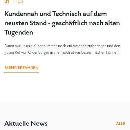
01
01
01
03
03
03
Kundennah und Technisch auf dem
Zielstrebig, innovativ und flexibel – und
Leidenschaft, Emotionen und
neusten Stand - geschäftlich nach alten
das erfolgreich seit über 65 Jahren
Verbundenheit – dafür stehen die
Tugenden
Oldenburger
Damit wir die Träume unserer Kunden realisieren können und uns Stück für
Stück besser machen. Qualitativer Innenausbau ist die Sehnsucht jedes
Damit wir unsere Kunden immer noch ein bisschen zufriedener und den
Damit wir unsere Kunden immer noch ein bisschen zufriedener und den
Kunden, egal ob jung oder alt.
guten Ruf von Oldenburger immer noch etwas besser machen können.
guten Ruf von den Oldenburgern immer noch etwas besser machen zu
dürfen.
MEHR ERFAHREN
MEHR ERFAHREN
MEHR ERFAHREN
Aktuelle News
ALLE