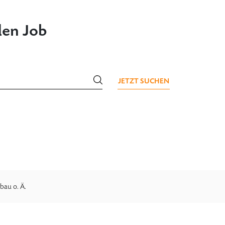
den Job
JETZT SUCHEN
bau o. Ä.