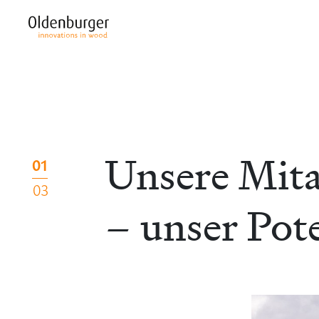
Unsere Mita
01
03
– unser Pot