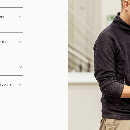
bei
rin
tze im